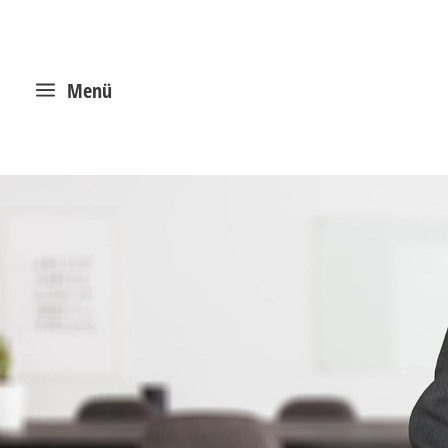
a
Menü