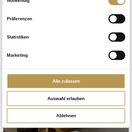
Notwendig
Wellnesshotel in Bayern geben wir Ihnen Zeit, um ganz
für sich zu sein!
Präferenzen
Selbstverständlich stellen wir Ihnen auf Wunsch jede
Anwendung als Gutschein aus, welcher natürlich auch
Statistiken
von externen Gästen eingelöst werden kann. Wir
freuen uns auf Ihren Besuch in unserem Wellnesshotel
Marketing
in Bayern, direkt am Starnberger See!
Wir wünschen Ihnen einen fantastischen Aufenthalt. Ihr
Alle zulassen
Leoni Spa Team.
Auswahl erlauben
Ablehnen