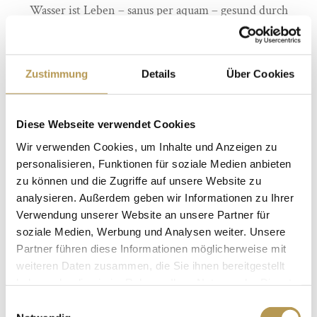
Wasser ist Leben – sanus per aquam – gesund durch
Wasser. Schon wieder wussten es die Römer bereits
damals und verbreiteten es in der ganzen Welt. Auch
Zustimmung
Details
Über Cookies
der Blick auf das Wasser ist Balsam für die Seele.
Genießen Sie den faszinierenden, direkten Blick auf die
einzigartigen Alpen, die herrliche Landschaft und den
Diese Webseite verwendet Cookies
Starnberger See auf unserer gemütlichen Liegewiese.
Wir verwenden Cookies, um Inhalte und Anzeigen zu
personalisieren, Funktionen für soziale Medien anbieten
Regenerieren Sie und laden Sie Ihre Akkus in unserem
zu können und die Zugriffe auf unsere Website zu
bayrischen Wellnesshotel am Starnberger See auf.
analysieren. Außerdem geben wir Informationen zu Ihrer
Vergessen Sie den Alltag für einen Moment.
Verwendung unserer Website an unsere Partner für
soziale Medien, Werbung und Analysen weiter. Unsere
Unser Leoni Spa ist so gelegen, dass Sie sich vollkommen
Partner führen diese Informationen möglicherweise mit
zurückziehen können. Beobachten Sie doch vor oder
weiteren Daten zusammen, die Sie ihnen bereitgestellt
nach Ihrer Anwendung die vielen Enten und Vögel, die
haben oder die sie im Rahmen Ihrer Nutzung der Dienste
gesammelt haben.
sich auf und um den See herum tummeln. In unserem
Einwilligungsauswahl