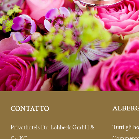
ALBERG
CONTATTO
Tutti gli ho
Privathotels Dr. Lohbeck GmbH &
Commento 
Co.KG