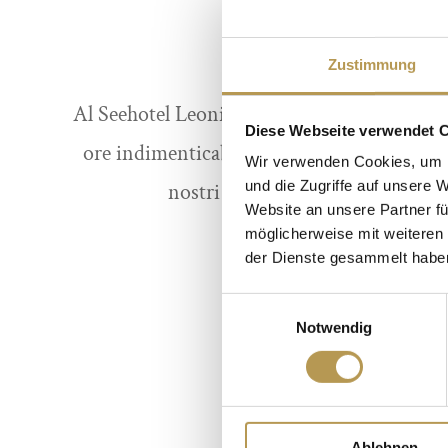
PREMESSA
Zustimmung
Al Seehotel Leoni troverete la cornice perfe
Diese Webseite verwendet 
ore indimenticabili con amici, parenti o col
Wir verwenden Cookies, um I
und die Zugriffe auf unsere 
nostri locali versatili per la vostr
Website an unsere Partner fü
möglicherweise mit weiteren
SAPERNE DI PIÙ
der Dienste gesammelt habe
Einwilligungsauswahl
Notwendig
Ablehnen