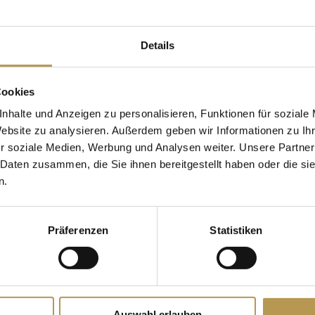
Details
tta per trascorrere
Cookies
leghi. Scoprite i
nhalte und Anzeigen zu personalisieren, Funktionen für soziale
Website zu analysieren. Außerdem geben wir Informationen zu I
a festa.
r soziale Medien, Werbung und Analysen weiter. Unsere Partner
 Daten zusammen, die Sie ihnen bereitgestellt haben oder die s
n.
Präferenzen
Statistiken
Auswahl erlauben