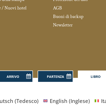
 / Nuovi hotel
AGB
Buoni di backup
Newsletter
utsch
(
Tedesco
)
English
(
Inglese
)
It