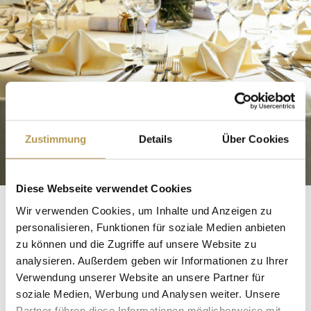
Zustimmung
Details
Über Cookies
Diese Webseite verwendet Cookies
Wir verwenden Cookies, um Inhalte und Anzeigen zu
PREMISES
personalisieren, Funktionen für soziale Medien anbieten
zu können und die Zugriffe auf unsere Website zu
At Seehotel Leoni you will find the perfect setting
analysieren. Außerdem geben wir Informationen zu Ihrer
Verwendung unserer Website an unsere Partner für
for unforgettable hours with friends, relatives or
soziale Medien, Werbung und Analysen weiter. Unsere
colleagues. Get to know our versatile premises for
Partner führen diese Informationen möglicherweise mit