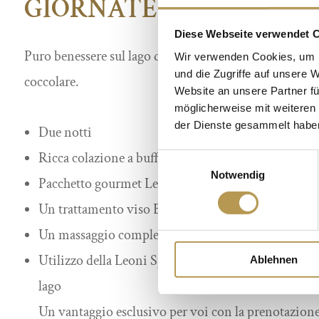
GIORNATE PER LE DON
Diese Webseite verwendet 
Puro benessere sul lago di Starnberg. Prendete tempo, r
Wir verwenden Cookies, um I
und die Zugriffe auf unsere 
coccolare.
Website an unsere Partner fü
möglicherweise mit weiteren
der Dienste gesammelt habe
Due notti
Ricca colazione a buffet
Einwilligungsauswahl
Notwendig
Pacchetto gourmet Leonis con menu di 3 portate pe
Un trattamento viso Babor Classic per persona (50
Un massaggio completo Hot Chocolate Deluxe per 
Utilizzo della Leoni Spa con sauna, bagno turco, pis
Ablehnen
lago
Un vantaggio esclusivo per voi con la prenotazione 