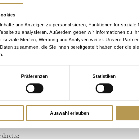
NE
Cookies
ilassatevi, lasciatevi
Pernottamenti:
nhalte und Anzeigen zu personalisieren, Funktionen für soziale
Website zu analysieren. Außerdem geben wir Informationen zu I
2 notti
r soziale Medien, Werbung und Analysen weiter. Unsere Partner
 Daten zusammen, die Sie ihnen bereitgestellt haben oder die s
n.
Prezzo:
da 349,50 Euro
Präferenzen
Statistiken
r la cena
 minuti)
Periodo di viaggio: tutt
persona (50 minuti)
cina e accesso diretto al
Auswahl erlauben
PRENOTA ORA
diretta: