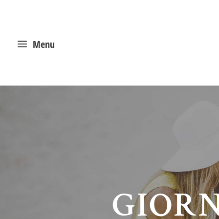
a
Menu
GIORN