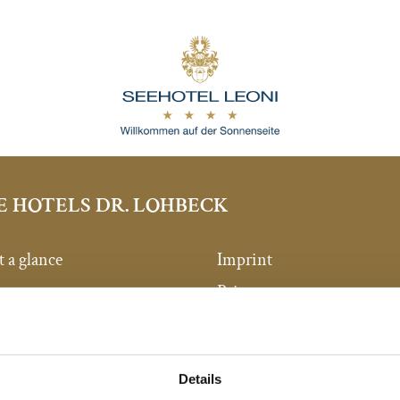
E HOTELS DR. LOHBECK
t a glance
Imprint
ments
Privacy
/ New hotels
AGB
Chattel paper
Details
Newsletter