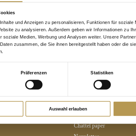
Cookies
nhalte und Anzeigen zu personalisieren, Funktionen für soziale
Website zu analysieren. Außerdem geben wir Informationen zu I
r soziale Medien, Werbung und Analysen weiter. Unsere Partner
 Daten zusammen, die Sie ihnen bereitgestellt haben oder die s
n.
E HOTELS DR. LOHBECK
Präferenzen
Statistiken
t a glance
Imprint
ments
Privacy
Auswahl erlauben
/ New hotels
AGB
Chattel paper