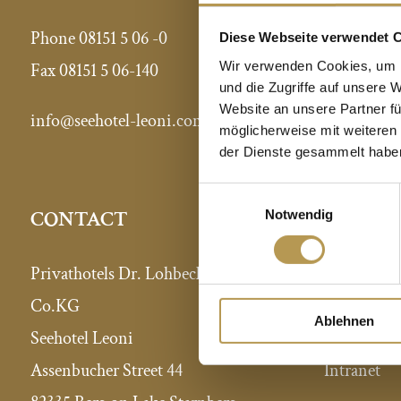
Phone 08151 5 06 -0
Diese Webseite verwendet 
Wir verwenden Cookies, um I
Fax 08151 5 06-140
und die Zugriffe auf unsere 
Website an unsere Partner fü
info@seehotel-leoni.com
möglicherweise mit weiteren
der Dienste gesammelt habe
Einwilligungsauswahl
PRIVAT
CONTACT
Notwendig
All hotels a
Privathotels Dr. Lohbeck GmbH &
Press com
Co.KG
Ablehnen
Expansion 
Seehotel Leoni
Intranet
Assenbucher Street 44