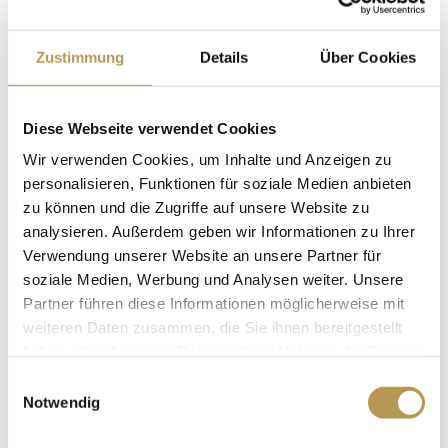
Reichhaltiges Frühstücksbuffet
Leonis Feinschmeckerpaket als 3-Gang Dinner Menü
Zustimmung
Details
Über Cookies
Entspannen Sie bei einem Buch von Dr. Rolf Lohbeck
Nutzung des Leoni Spa mit Sauna, Dampfbad, Pool und
Diese Webseite verwendet Cookies
direktem Seezugang
Wir verwenden Cookies, um Inhalte und Anzeigen zu
personalisieren, Funktionen für soziale Medien anbieten
Exklusiver Vorteil für Sie bei Direktbuchung:
zu können und die Zugriffe auf unsere Website zu
Kostenloser Parkplatz
analysieren. Außerdem geben wir Informationen zu Ihrer
Übernachtungen:
2 Nächte
Verwendung unserer Website an unsere Partner für
soziale Medien, Werbung und Analysen weiter. Unsere
Preis:
ab 219,50 Euro pro Person
Partner führen diese Informationen möglicherweise mit
Reisezeitraum: ganzjährig
weiteren Daten zusammen, die Sie ihnen bereitgestellt
haben oder die sie im Rahmen Ihrer Nutzung der Dienste
JETZT BUCHEN
gesammelt haben.
Einwilligungsauswahl
Notwendig